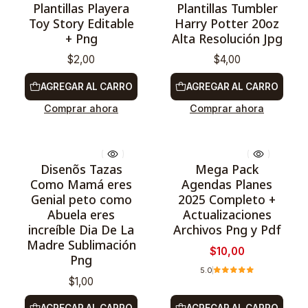
Plantillas Playera
Plantillas Tumbler
Toy Story Editable
Harry Potter 20oz
+ Png
Alta Resolución Jpg
$2,00
$4,00
AGREGAR AL CARRO
AGREGAR AL CARRO
Comprar ahora
Comprar ahora
Disenõs Tazas
Mega Pack
-50%
Como Mamá eres
Agendas Planes
Genial peto como
2025 Completo +
Abuela eres
Actualizaciones
increíble Dia De La
Archivos Png y Pdf
Madre Sublimación
$10,00
Png
5.0
$1,00