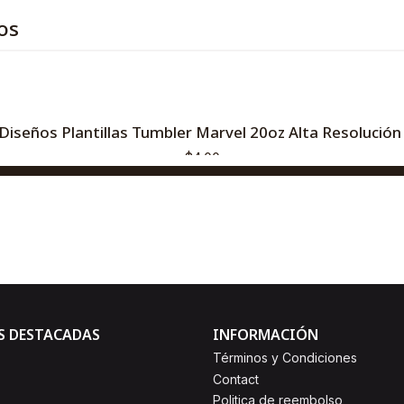
os
Diseños Plantillas Tumbler Marvel 20oz Alta Resolución
$4,00
AGREGAR AL CARRO
Comprar ahora
S DESTACADAS
INFORMACIÓN
Términos y Condiciones
Contact
Politica de reembolso