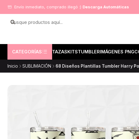
Envío inmediato, comprado illegó :)
Descarga Automáticas
CATEGORÍAS
TAZAS
KITS
TUMBLER
IMÁGENES PNG
C
Inicio
SUBLIMACIÓN
68 Diseños Plantillas Tumbler Harry Po