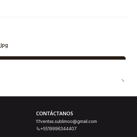
 Jpg
CONTÁCTANOS
ventas.sublimoo@gmail.com
+5519996344407