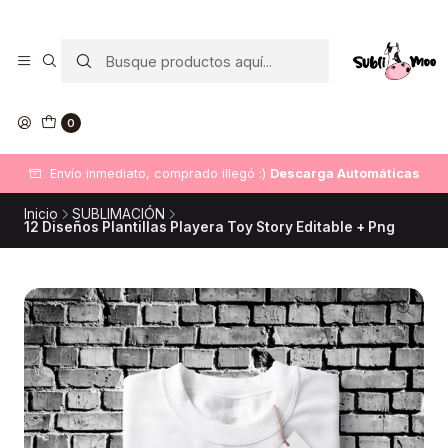
0
Envío inmediato, comprado illegó :)
Descarga Automáticas
Inicio
SUBLIMACIÓN
12 Diseños Plantillas Playera Toy Story Editable + Png