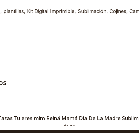
plantillas, Kit Digital Imprimible, Sublimación, Cojines, Ca
os
Tazas Tu eres mim Reiná Mamá Dia De La Madre Sublim
$1,00
AGREGAR AL CARRO