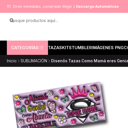
Envío inmediato, comprado illegó :)
Descarga Automáticas
CATEGORÍAS
TAZAS
KITS
TUMBLER
IMÁGENES PNG
C
Inicio
SUBLIMACIÓN
Disenõs Tazas Como Mamá eres Genial 