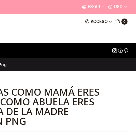
ES-AR
USD
ACCESO
0
Png
ZAS COMO MAMÁ ERES
 COMO ABUELA ERES
A DE LA MADRE
N PNG