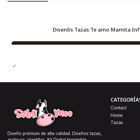
Disenõs Tazas Te amo Mamita Inf
CATEGORÍA
Contact
Home
Tazas
Diseño premium de alta calidad. Diseños tazas,
archivos, plantillas, Kit Digital Imprimible,