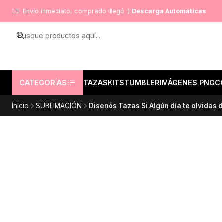
Envío inmediato, comprado illegó :)
Descarga Automáticas
CATEGORÍAS
TAZAS
KITS
TUMBLER
IMÁGENES PNG
C
Inicio
SUBLIMACIÓN
Disenõs Tazas Si Algún día te olvidas