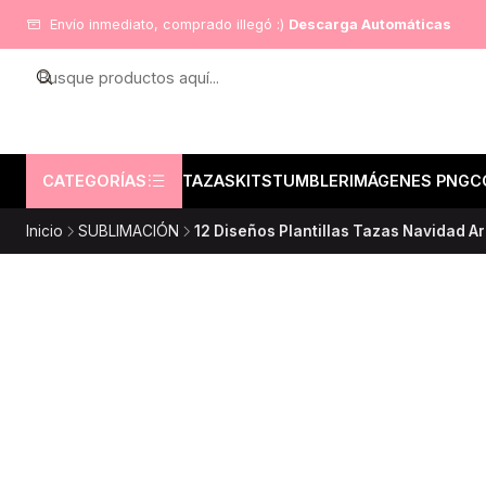
Envío inmediato, comprado illegó :)
Descarga Automáticas
CATEGORÍAS
TAZAS
KITS
TUMBLER
IMÁGENES PNG
C
Inicio
SUBLIMACIÓN
12 Diseños Plantillas Tazas Navidad A