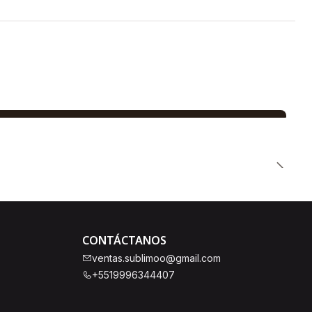
CONTÁCTANOS
ventas.sublimoo@gmail.com
+5519996344407