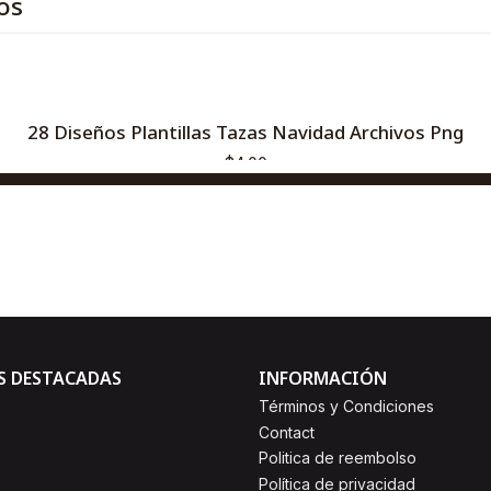
os
28 Diseños Plantillas Tazas Navidad Archivos Png
$4,00
AGREGAR AL CARRO
Comprar ahora
S DESTACADAS
INFORMACIÓN
Términos y Condiciones
Contact
Politica de reembolso
Política de privacidad