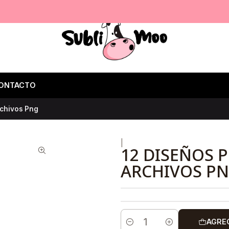
ONTACTO
rchivos Png
|
12 DISEÑOS 
ARCHIVOS P
AGRE
Cantidad