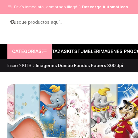
Envío inmediato, comprado illegó :)
Descarga Automáticas
CATEGORÍAS
TAZAS
KITS
TUMBLER
IMÁGENES PNG
C
Inicio
KITS
Imágenes Dumbo Fondos Papers 300 dpi