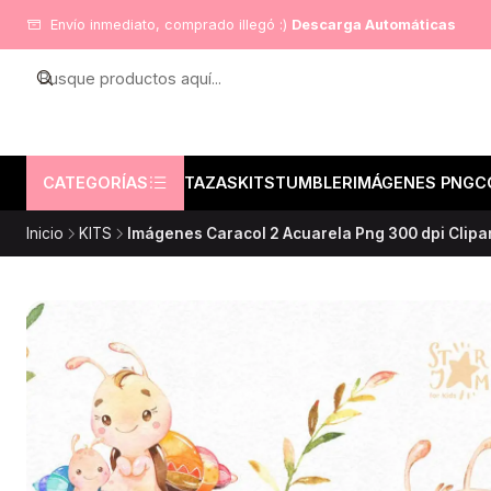
Envío inmediato, comprado illegó :)
Descarga Automáticas
CATEGORÍAS
TAZAS
KITS
TUMBLER
IMÁGENES PNG
C
Inicio
KITS
Imágenes Caracol 2 Acuarela Png 300 dpi Clip