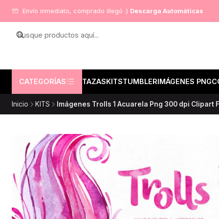
Envío inmediato, comprado illegó :)
Descarga Automáticas
CATEGORÍAS
TAZAS
KITS
TUMBLER
IMÁGENES PNG
C
Inicio
KITS
Imágenes Trolls 1 Acuarela Png 300 dpi Clipart