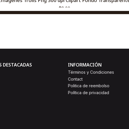
Imágenes Trolls Png 300 dpi Clipart Fondo Transparent
$3,00
AGREGAR AL CARRO
Comprar ahora
S DESTACADAS
INFORMACIÓN
Términos y Condiciones
Contact
Politica de reembolso
Política de privacidad