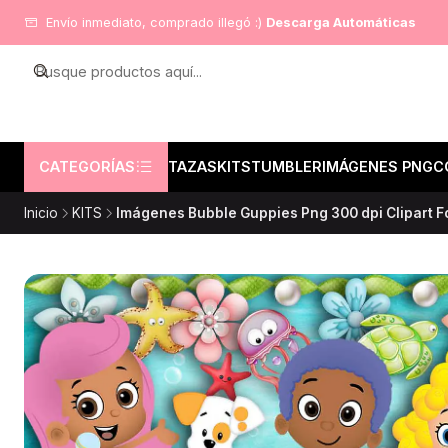
Envío inmediato, comprado illegó :)
Descarga Automáticas
CATEGORÍAS
TAZAS
KITS
TUMBLER
IMÁGENES PNG
C
Inicio
KITS
Imágenes Bubble Guppies Png 300 dpi Clipart 