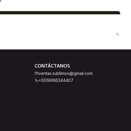
e
CONTÁCTANOS
ventas.sublimoo@gmail.com
+5519996344407