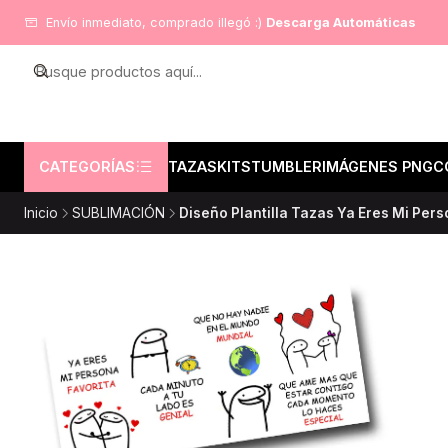
Envío inmediato, comprado illegó :)
Descarga Automáticas
CATEGORÍAS
TAZAS
KITS
TUMBLER
IMÁGENES PNG
C
Inicio
SUBLIMACIÓN
Diseño Plantilla Tazas Ya Eres Mi Per