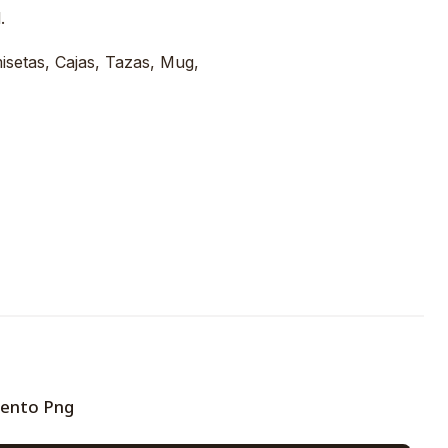
.
misetas, Cajas, Tazas, Mug,
Lento Png