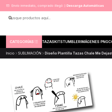
Envío inmediato, comprado illegó :)
Descarga Automáticas
CATEGORÍAS
TAZAS
KITS
TUMBLER
IMÁGENES PNG
C
Inicio
SUBLIMACIÓN
Diseño Plantilla Tazas Chale Me Deja