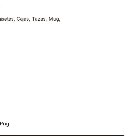
.
misetas, Cajas, Tazas, Mug,
 Png