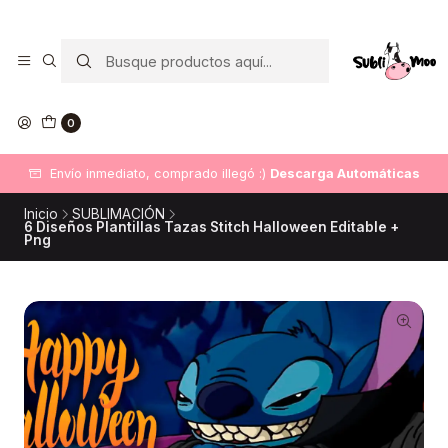
0
Envío inmediato, comprado illegó :)
Descarga Automáticas
Inicio
SUBLIMACIÓN
6 Diseños Plantillas Tazas Stitch Halloween Editable +
Png