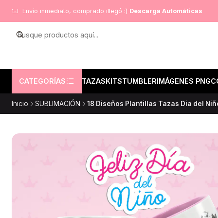
Envío inmediato, comprado illegó :)
Descarga Automáticas
CATEGORÍAS
TAZAS
KITS
TUMBLER
IMÁGENES PNG
C
Inicio
SUBLIMACIÓN
18 Diseños Plantillas Tazas Dia del Ni