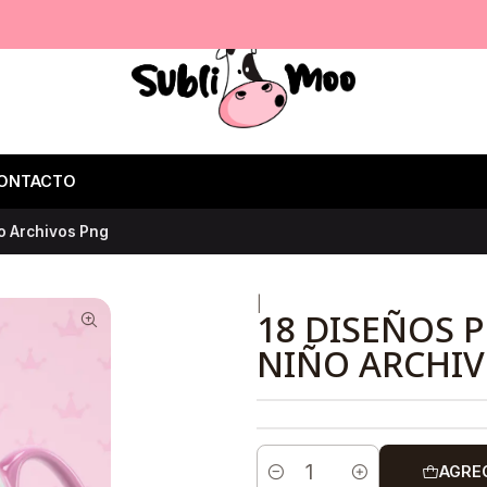
ONTACTO
ño Archivos Png
|
18 DISEÑOS P
NIÑO ARCHI
AGRE
Cantidad