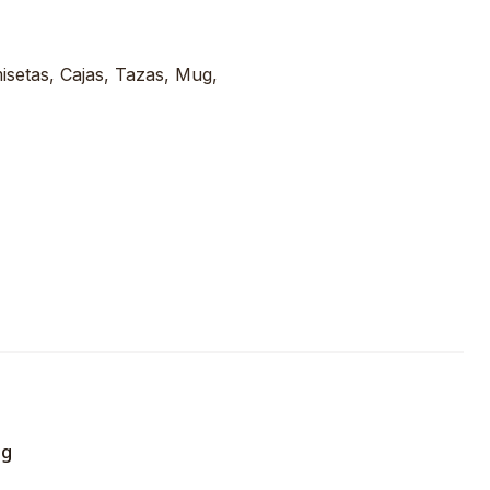
misetas, Cajas, Tazas, Mug,
ng