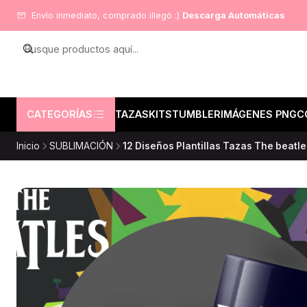
Envío inmediato, comprado illegó :)
Descarga Automáticas
CATEGORÍAS
TAZAS
KITS
TUMBLER
IMÁGENES PNG
C
Inicio
SUBLIMACIÓN
12 Diseños Plantillas Tazas The beatl