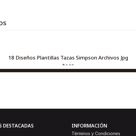
os
18 Diseños Plantillas Tazas Simpson Archivos Jpg
$4,00
AGREGAR AL CARRO
Comprar ahora
S DESTACADAS
INFORMACIÓN
Términos y Condiciones