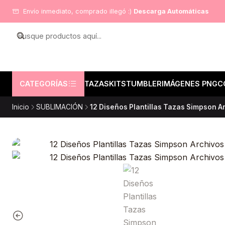
Envío inmediato, comprado illegó :)
Descarga Automáticas
CATEGORÍAS
TAZAS
KITS
TUMBLER
IMÁGENES PNG
C
Inicio
SUBLIMACIÓN
12 Diseños Plantillas Tazas Simpson A