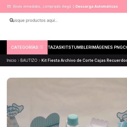
Envío inmediato, comprado illegó :)
Descarga Automáticas
CATEGORÍAS
TAZAS
KITS
TUMBLER
IMÁGENES PNG
C
Inicio
BAUTIZO
Kit Fiesta Archivo de Corte Cajas Recuerd