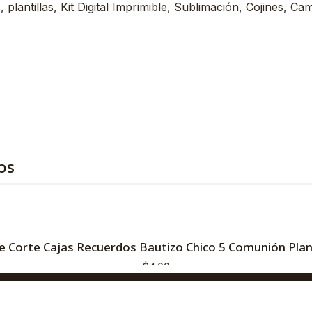
plantillas, Kit Digital Imprimible, Sublimación, Cojines, Ca
os
de Corte Cajas Recuerdos Bautizo Chico 5 Comunión Plan
$4,00
AGREGAR AL CARRO
Comprar ahora