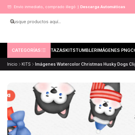
Envío inmediato, comprado illegó :)
Descarga Automáticas
CATEGORÍAS
TAZAS
KITS
TUMBLER
IMÁGENES PNG
C
Inicio
KITS
Imágenes Watercolor Christmas Husky Dogs Clip