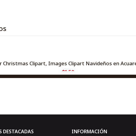
os
Christmas Clipart, Images Clipart Navideños en Acuarel
$1,50
AGREGAR AL CARRO
Comprar ahora
S DESTACADAS
INFORMACIÓN