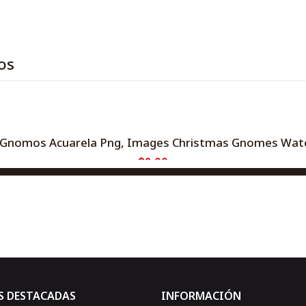
os
Gnomos Acuarela Png, Images Christmas Gnomes Waterc
$2,00
AGREGAR AL CARRO
Comprar ahora
S DESTACADAS
INFORMACIÓN