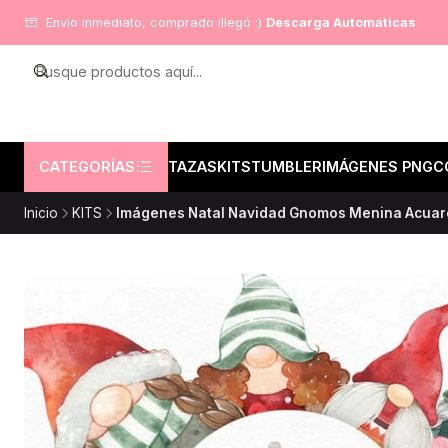
Envío inmediato, comprado illegó :)
Descarga Automáticas
CATEGORÍAS
TAZAS
KITS
TUMBLER
IMÁGENES PNG
C
Inicio
KITS
Imágenes Natal Navidad Gnomos Menina Acuarel