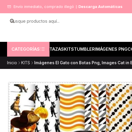
Envío inmediato, comprado illegó :)
Descarga Automáticas
CATEGORÍAS
TAZAS
KITS
TUMBLER
IMÁGENES PNG
C
Inicio
KITS
Imágenes El Gato con Botas Png, Images Cat in B