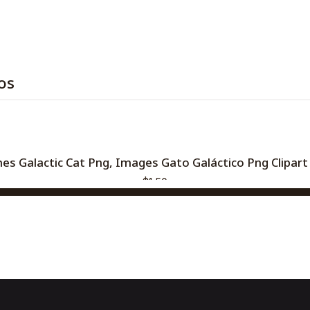
os
s Galactic Cat Png, Images Gato Galáctico Png Clipart
$1,50
AGREGAR AL CARRO
Comprar ahora