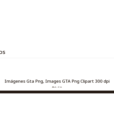
os
Imágenes Gta Png, Images GTA Png Clipart 300 dpi
$2,50
AGREGAR AL CARRO
Comprar ahora