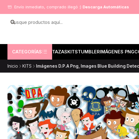
Envío inmediato, comprado illegó :)
Descarga Automáticas
CATEGORÍAS
TAZAS
KITS
TUMBLER
IMÁGENES PNG
C
Inicio
KITS
Imágenes D.P.A Png, Images Blue Building Detec