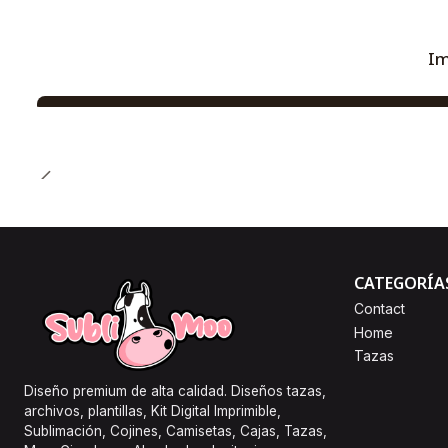
Im
CATEGORÍA
Contact
Home
Tazas
Diseño premium de alta calidad. Diseños tazas,
archivos, plantillas, Kit Digital Imprimible,
Sublimación, Cojines, Camisetas, Cajas, Tazas,