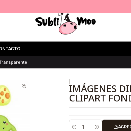
ONTACTO
 Transparente
|
IMÁGENES DI
CLIPART FON
AGRE
Cantidad