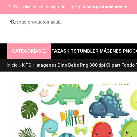
Envío inmediato, comprado illegó :)
Descarga Automáticas
CATEGORÍAS
TAZAS
KITS
TUMBLER
IMÁGENES PNG
C
Inicio
KITS
Imágenes Dino Bebe Png 300 dpi Clipart Fondo