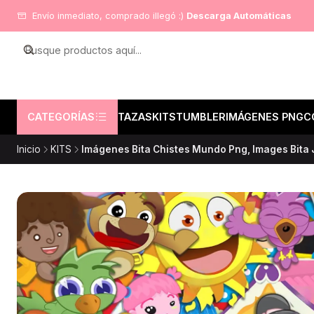
Envío inmediato, comprado illegó :)
Descarga Automáticas
CATEGORÍAS
TAZAS
KITS
TUMBLER
IMÁGENES PNG
C
Inicio
KITS
Imágenes Bita Chistes Mundo Png, Images Bita 