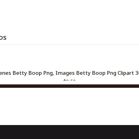
os
nes Betty Boop Png, Images Betty Boop Png Clipart 3
$2,50
AGREGAR AL CARRO
Comprar ahora