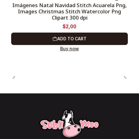
Imágenes Natal Navidad Stitch Acuarela Png,
Images Christmas Stitch Watercolor Png
-66%
Clipart 300 dpi
$2,00
ADD TO CART
Buy now