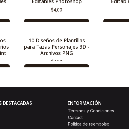
les
Editables Photoshop
Editab
$4,00
AGREGAR AL CARRO
AGRE
Comprar ahora
Com
ños
10 Diseños de Plantillas
años
para Tazas Personajes 3D -
int
Archivos PNG
$4,00
AGREGAR AL CARRO
Comprar ahora
S DESTACADAS
INFORMACIÓN
Términos y Condiciones
Contact
Politica de reembolso