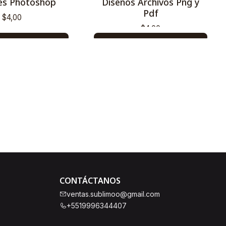
les Photoshop
Diseños Archivos Png y
Pdf
$4,00
$4,00
GAR AL CARRO
AGREGAR AL CARRO
prar ahora
Comprar ahora
CONTÁCTANOS
ventas.sublimoo@gmail.com
+5519996344407