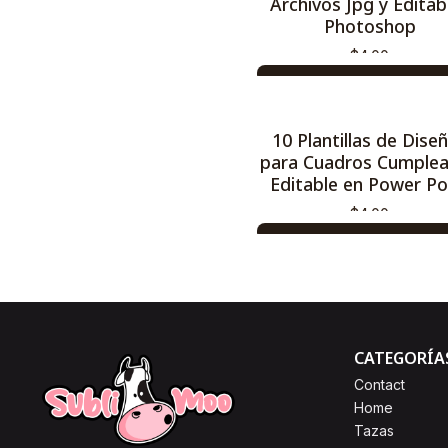
Archivos Jpg y Editab
Photoshop
$4,00
AGREGAR AL CARRO
Comprar ahora
10 Plantillas de Dise
para Cuadros Cumple
Editable en Power Po
$4,00
AGREGAR AL CARRO
Comprar ahora
CATEGORÍA
Contact
Home
Tazas