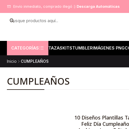
Envío inmediato, comprado illegó :)
Descarga Automáticas
CATEGORÍAS
TAZAS
KITS
TUMBLER
IMÁGENES PNG
C
Inicio
CUMPLEAÑOS
CUMPLEAÑOS
10 Diseños Plantillas T
Feliz Día Cumpleañ